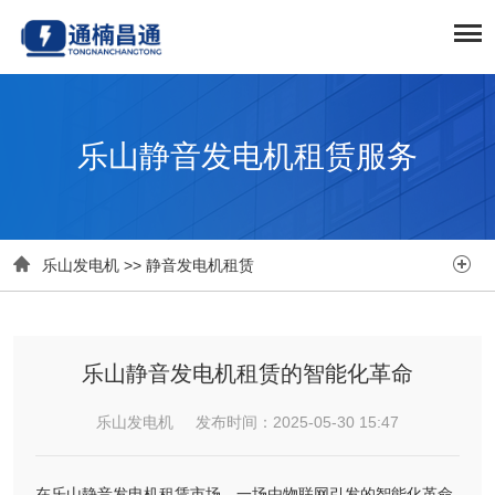
乐山静音发电机租赁服务


乐山发电机
>>
静音发电机租赁
乐山静音发电机租赁的智能化革命
乐山发电机 发布时间：2025-05-30 15:47
在乐山静音发电机租赁市场，一场由物联网引发的智能化革命