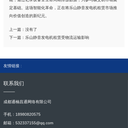
定基础。这场智能化革命，正在将乐山静音发电机租赁市场推
向价值创造的新纪元。
上一篇：
没有了
下一篇：
乐山静音发电机租赁受物流运输影响
友情链接 :
联系我们
成都通楠昌通网络有限公司
手机：18980820575
邮箱：532337155@qq.com