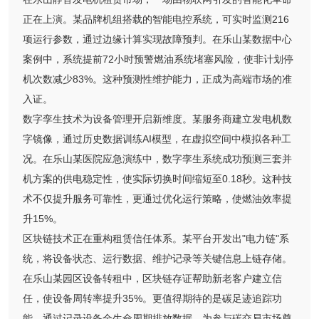
正在上演。某品牌机组搭载的智能电控系统，可实时监测216
项运行参数，通过边缘计算实现故障预判。在乐山某数据中心
案例中，系统提前72小时预警燃油系统堵塞风险，使非计划停
机次数减少83%。这种预测性维护能力，正成为高端市场的准
入证。
数字孪生技术为设备管理开启新维度。某服务商建立发电机数
字镜像，通过历史数据训练AI模型，在虚拟空间中模拟各种工
况。在乐山某医院应急演练中，数字孪生系统成功预测三套并
机方案的供电稳定性，使实际切换时间缩短至0.18秒。这种技
术不仅提升服务可靠性，更通过优化运行策略，使燃油效率提
升15%。
区块链技术正在重构租赁信任体系。某平台开发出"电力链"系
统，将设备状态、运行数据、维护记录等关键信息上链存储。
在乐山某园区设备转租中，区块链存证帮助新老客户建立信
任，使设备周转率提升35%。更值得期待的是碳足迹追踪功
能，通过记录设备全生命周期排放数据，为参与碳交易市场奠